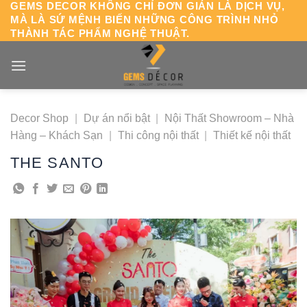
GEMS DECOR KHÔNG CHỈ ĐƠN GIẢN LÀ DỊCH VỤ,
Chuyển
MÀ LÀ SỨ MỆNH BIẾN NHỮNG CÔNG TRÌNH NHỎ
đến
THÀNH TÁC PHẨM NGHỆ THUẬT.
nội
dung
Decor Shop
|
Dự án nổi bật
|
Nội Thất Showroom – Nhà
Hàng – Khách Sạn
|
Thi công nội thất
|
Thiết kế nội thất
THE SANTO