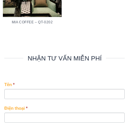
MIA COFFEE – QT-0202
NHẬN TƯ VẤN MIỄN PHÍ
CONTACT
Tên
*
US
Điện thoại
*