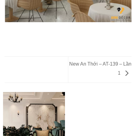
New An Thới – AT-139 – Lần
1