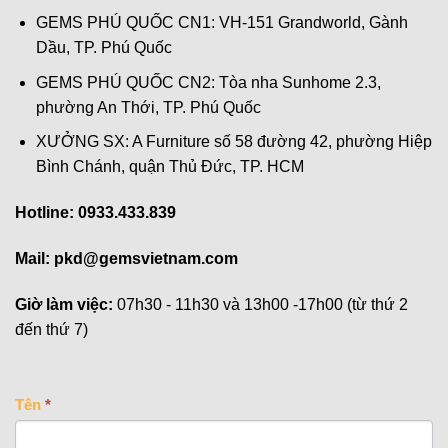
GEMS PHÚ QUỐC CN1: VH-151 Grandworld, Gành
Dầu, TP. Phú Quốc
GEMS PHÚ QUỐC CN2: Tòa nha Sunhome 2.3,
phường An Thới, TP. Phú Quốc
XƯỞNG SX: A Furniture số 58 đường 42, phường Hiệp
Bình Chánh, quận Thủ Đức, TP. HCM
Hotline: 0933.433.839
Mail:
pkd@gemsvietnam.com
Giờ làm việc:
07h30 - 11h30 và 13h00 -17h00 (từ thứ 2
đến thứ 7)
CONTACT
Tên
*
US