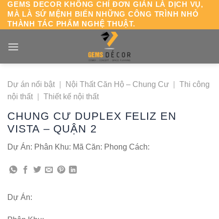
GEMS DECOR KHÔNG CHỈ ĐƠN GIẢN LÀ DỊCH VỤ,
Chuyển
MÀ LÀ SỨ MỆNH BIẾN NHỮNG CÔNG TRÌNH NHỎ
đến
THÀNH TÁC PHẨM NGHỆ THUẬT.
nội
dung
Dự án nổi bật
|
Nội Thất Căn Hộ – Chung Cư
|
Thi công
nội thất
|
Thiết kế nội thất
CHUNG CƯ DUPLEX FELIZ EN
VISTA – QUẬN 2
Dự Án: Phân Khu: Mã Căn: Phong Cách:
Dự Án: