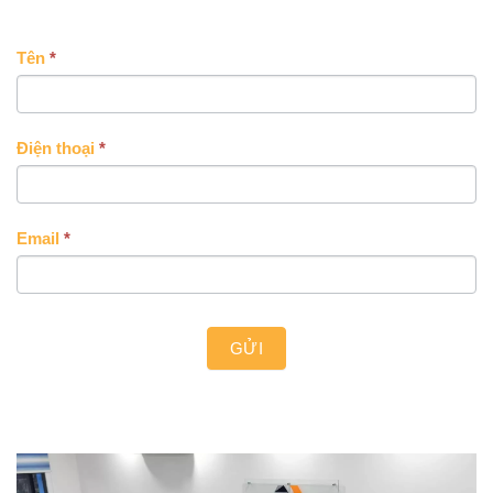
CONTACT
Tên
*
US
Điện thoại
*
Email
*
GỬI