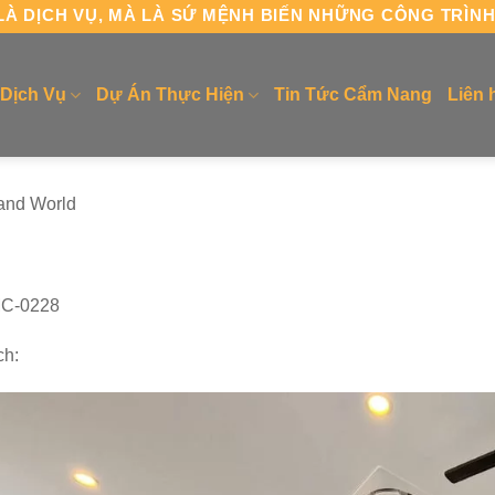
À DỊCH VỤ, MÀ LÀ SỨ MỆNH BIẾN NHỮNG CÔNG TRÌN
Dịch Vụ
Dự Án Thực Hiện
Tin Tức Cẩm Nang
Liên 
and World
MC-0228
ch: