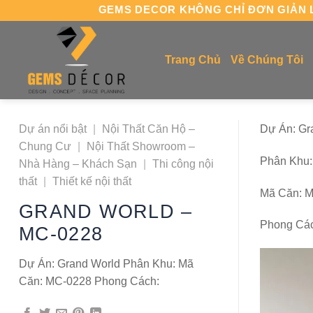
Chuyển
GEMS DECOR KHÔNG CHỈ ĐƠN GIẢN L
đến
nội
Trang Chủ
Về Chúng Tôi
dung
Dự án nổi bật
|
Nội Thất Căn Hộ –
Dự Án: Gr
Chung Cư
|
Nội Thất Showroom –
Phân Khu:
Nhà Hàng – Khách Sạn
|
Thi công nội
thất
|
Thiết kế nội thất
Mã Căn: 
GRAND WORLD –
Phong Cá
MC-0228
Dự Án: Grand World Phân Khu: Mã
Căn: MC-0228 Phong Cách: