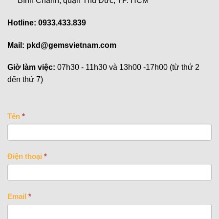
Bình Chánh, quận Thủ Đức, TP. HCM
Hotline: 0933.433.839
Mail:
pkd@gemsvietnam.com
Giờ làm việc:
07h30 - 11h30 và 13h00 -17h00 (từ thứ 2
đến thứ 7)
CONTACT
Tên
*
US
Điện thoại
*
Email
*