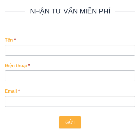
NHẬN TƯ VẤN MIỄN PHÍ
CONTACT
Tên
*
US
Điện thoại
*
Email
*
GỬI