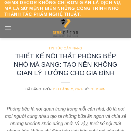
GEMS DECOR KHÔNG CHỈ ĐƠN GIẢN LÀ DỊCH VỤ,
Chuyển
MÀ LÀ SỨ MỆNH BIẾN NHỮNG CÔNG TRÌNH NHỎ
đến
THÀNH TÁC PHẨM NGHỆ THUẬT.
nội
dung
TIN TỨC CẨM NANG
THIẾT KẾ NỘI THẤT PHÒNG BẾP
NHỎ MÀ SANG: TẠO NÊN KHÔNG
GIAN LÝ TƯỞNG CHO GIA ĐÌNH
ĐÃ ĐĂNG TRÊN
23 THÁNG 2, 2024
BỞI
GEMSVN
Phòng bếp là nơi quan trọng trong mỗi căn nhà, đó là nơi
mọi người cùng nhau tạo ra những bữa ăn ngon và chia sẻ
những khoảnh khắc đáng nhớ. Vì vậy, thiết kế nội thất
phòng bếp không chỉ đảm bảo tính tiện nghi mà còn phải