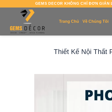
Chuyển
GEMS DECOR KHÔNG CHỈ ĐƠN GIẢN L
đến
nội
Trang Chủ
Về Chúng Tôi
dung
Thiết Kế Nội Thất