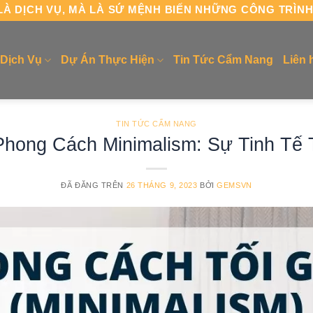
À DỊCH VỤ, MÀ LÀ SỨ MỆNH BIẾN NHỮNG CÔNG TRÌN
Dịch Vụ
Dự Án Thực Hiện
Tin Tức Cẩm Nang
Liên 
TIN TỨC CẨM NANG
 Phong Cách Minimalism: Sự Tinh Tế
ĐÃ ĐĂNG TRÊN
26 THÁNG 9, 2023
BỞI
GEMSVN