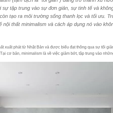
alism (tạm dịch là “tối giản”) đang trở thành xu h
i sự tập trung vào sự đơn giản, sự tinh tế và khô
n tạo ra môi trường sống thanh lọc và tối ưu. Tro
ế nội thất minimalism và cách áp dụng nó vào khô
hất xuất phát từ Nhật Bản và được biểu đạt thông qua sự tối giả
 Tại cơ bản, minimalism là về việc giảm bớt, tập trung vào nhữn