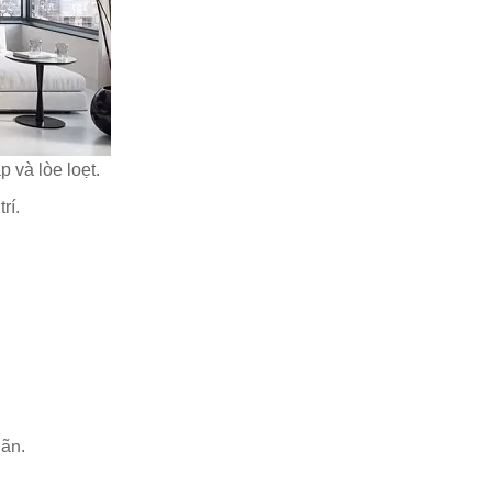
 và lòe loẹt.
rí.
iãn.