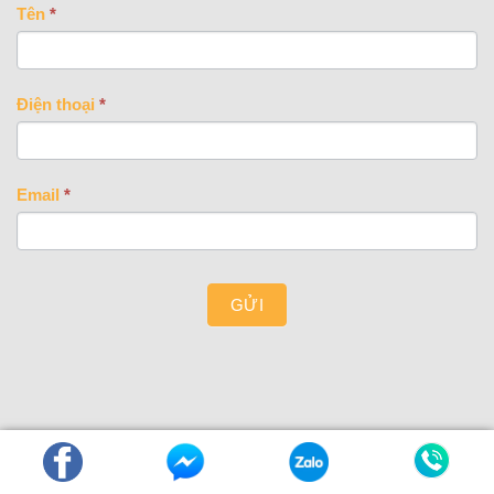
CONTACT
Tên
*
US
Điện thoại
*
Email
*
GỬI
Copyright 2026 ©
PNK Media