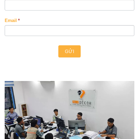
Email
*
GỬI