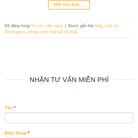
TIẾP TỤC ĐỌC
→
Đã đăng trong
Tin tức cẩm nang
|
Được gắn thẻ
blog
,
chia sẻ
,
Minimalism
,
phong cách thiết kế nội thất
NHẬN TƯ VẤN MIỄN PHÍ
CONTACT
Tên
*
US
Điện thoại
*