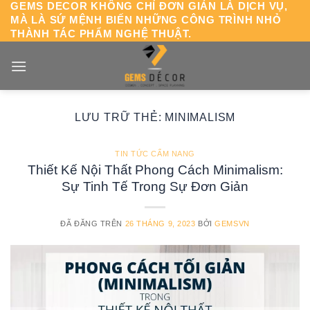
GEMS DECOR KHÔNG CHỈ ĐƠN GIẢN LÀ DỊCH VỤ,
Chuyển
MÀ LÀ SỨ MỆNH BIẾN NHỮNG CÔNG TRÌNH NHỎ
đến
THÀNH TÁC PHẨM NGHỆ THUẬT.
nội
dung
LƯU TRỮ THẺ:
MINIMALISM
TIN TỨC CẨM NANG
Thiết Kế Nội Thất Phong Cách Minimalism:
Sự Tinh Tế Trong Sự Đơn Giản
ĐÃ ĐĂNG TRÊN
26 THÁNG 9, 2023
BỞI
GEMSVN